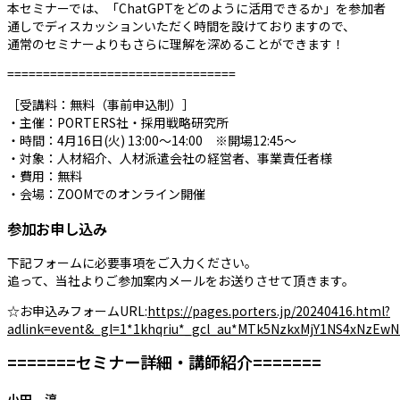
本セミナーでは、「ChatGPTをどのように活用できるか」を参加者
通しでディスカッションいただく時間を設けておりますので、
通常のセミナーよりもさらに理解を深めることができます！
================================
［受講料：無料（事前申込制）］
・主催：PORTERS社・採用戦略研究所
・時間：4月16日(火) 13:00～14:00 ※開場12:45～
・対象：人材紹介、人材派遣会社の経営者、事業責任者様
・費用：無料
・会場：ZOOMでのオンライン開催
参加お申し込み
下記フォームに必要事項をご入力ください。
追って、当社よりご参加案内メールをお送りさせて頂きます。
☆お申込みフォームURL:
https://pages.porters.jp/20240416.html?
adlink=event&_gl=1*1khqriu*_gcl_au*MTk5NzkxMjY1NS4xNzEw
=======セミナー詳細・講師紹介=======
小田 淳