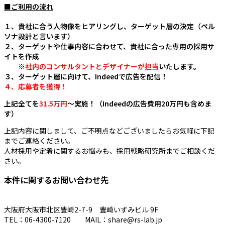
■ご利用の流れ
１、貴社に合う人物像をヒアリングし、ターゲット層の決定（ペル
ソナ設計と言います）
２、ターゲットや仕事内容に合わせて、貴社に合った専用の採用サ
イトを作成
※
社内のコンサルタントとデザイナーが担当
いたします。
３、ターゲット層に向けて、Indeedで広告を配信！
４、応募者を獲得！
上記全てを
31.5万円
～実施！（Indeedの広告費用20万円も含めま
す）
上記内容に関しまして、ご不明点などございましたらお気軽に下記
までご連絡ください。
人材採用や定着に関するお悩みも、採用戦略研究所までご相談くだ
さい。
本件に関するお問い合わせ先
大阪府大阪市北区豊崎2-7-9 豊崎いずみビル 9F
TEL：06-4300-7120 MAIL：share@rs-lab.jp